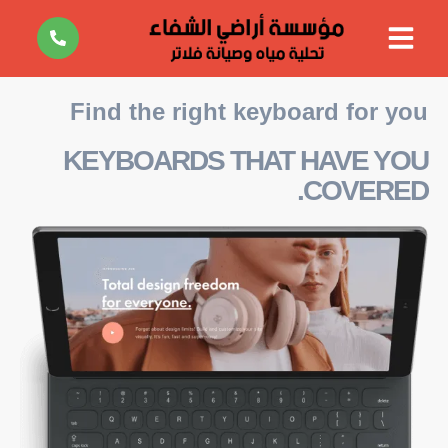
أجهزة تحلية منزلية
فلاتر الشاور
أجهزة الضباب والرذاذ
فلاتر خزانات ومطاعم ومقاهي
Find the right keyboard for you
KEYBOARDS THAT HAVE YOU
COVERED.