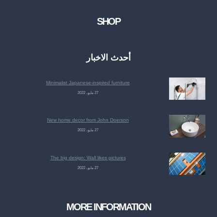
SHOP
أحدث الاخبار
Minimalist Japanese-inspired furniture
27 مايو، 2022
New home decor from John Doerson
27 مايو، 2022
The big design: Wall likes pictures
27 مايو، 2022
MORE INFORMATION